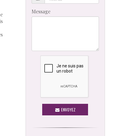
Message
ue
is
es
ENVOYEZ