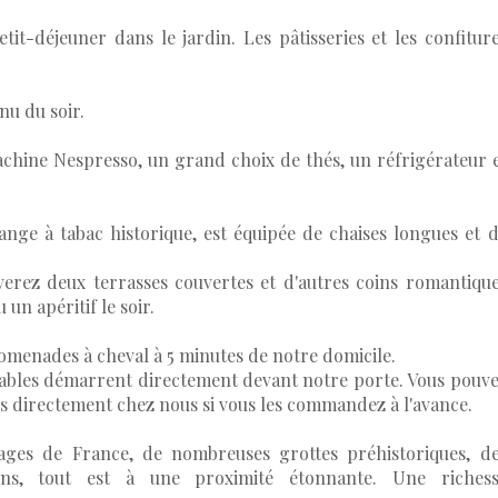
tit-déjeuner dans le jardin. Les pâtisseries et les confitur
nu du soir.
achine Nespresso, un grand choix de thés, un réfrigérateur 
range à tabac historique, est équipée de chaises longues et 
uverez deux terrasses couvertes et d'autres coins romantiqu
un apéritif le soir.
romenades à cheval à 5 minutes de notre domicile.
clables démarrent directement devant notre porte. Vous pouv
rés directement chez nous si vous les commandez à l'avance.
lages de France, de nombreuses grottes préhistoriques, d
dins, tout est à une proximité étonnante. Une richess