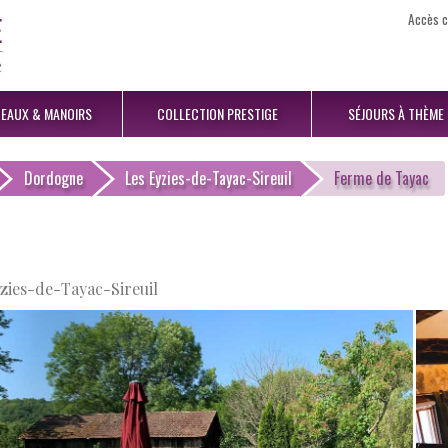
Accès c
EAUX
& MANOIRS
COLLECTION
PRESTIGE
SÉJOURS
À THÈME
Dordogne
Les Eyzies-de-Tayac-Sireuil
Ferme de Tayac
yzies-de-Tayac-Sireuil