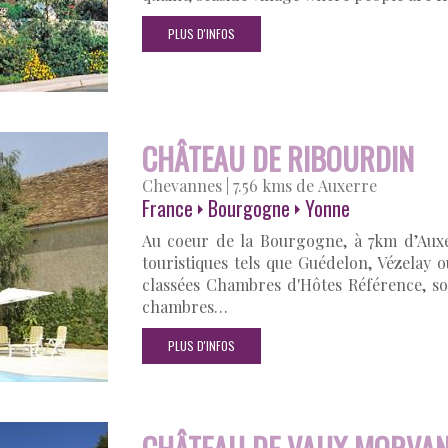
PLUS D'INFOS
CHÂTEAU DE RIBOURDIN
Chevannes
|
7.56 kms de Auxerre
France
Bourgogne
Yonne
Au coeur de la Bourgogne, à 7km d’Auxe
touristiques tels que Guédelon, Vézelay 
classées Chambres d'Hôtes Référence, son
chambres…
PLUS D'INFOS