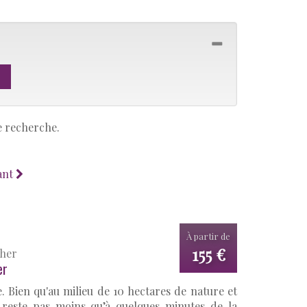
e recherche.
ant
À partir de
155 €
Cher
er
. Bien qu'au milieu de 10 hectares de nature et
 reste pas moins qu’à quelques minutes de la