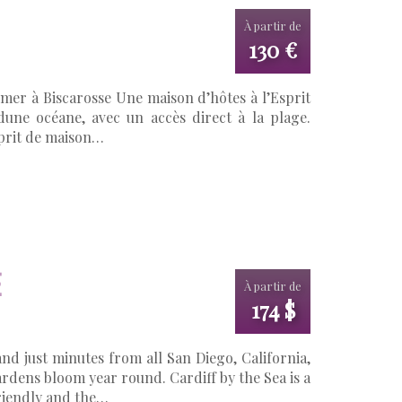
À partir de
130 €
er à Biscarosse Une maison d’hôtes à l’Esprit
dune océane, avec un accès direct à la plage.
esprit de maison…
E
À partir de
174 $
o
nd just minutes from all San Diego, California,
gardens bloom year round. Cardiff by the Sea is a
friendly and the…