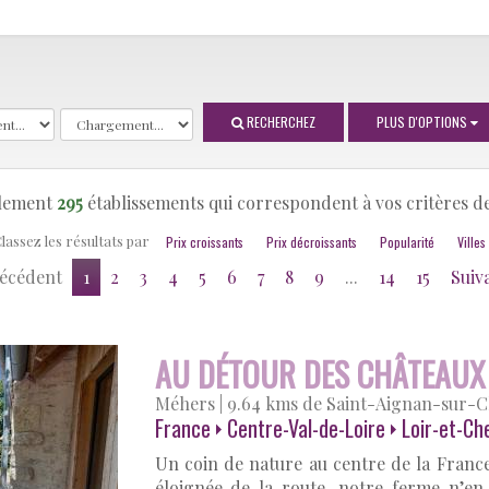
RECHERCHEZ
PLUS D'OPTIONS
ellement
295
établissements qui correspondent à vos critères d
lassez les résultats par
Prix croissants
Prix décroissants
Popularité
Villes
écédent
1
2
3
4
5
6
7
8
9
...
14
15
Suiv
AU DÉTOUR DES CHÂTEAUX
Méhers
|
9.64 kms de Saint-Aignan-sur-
France
Centre-Val-de-Loire
Loir-et-Ch
Un coin de nature au centre de la France
éloignée de la route, notre ferme n’en