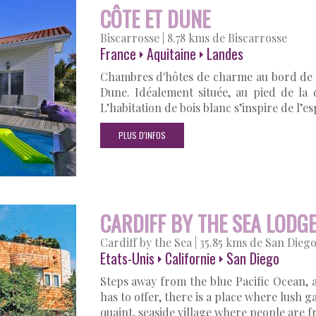
CÔTE ET DUNE
Biscarrosse
|
8.78 kms de Biscarrosse
France
Aquitaine
Landes
Chambres d'hôtes de charme au bord de m
Dune. Idéalement située, au pied de la 
L’habitation de bois blanc s’inspire de l’
PLUS D'INFOS
CARDIFF BY THE SEA LODG
Cardiff by the Sea
|
35.85 kms de San Dieg
Etats-Unis
Californie
San Diego
Steps away from the blue Pacific Ocean, a
has to offer, there is a place where lush 
quaint, seaside village where people are 