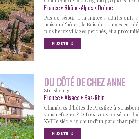
Chantemerle-lès-Grignan
|
7.03 kms de G
France
Rhône-Alpes
Drôme
Pas de séjour à la nuitée / adults only 
maison d’hôtes, le Bois des Dames est id
plus beaux villages perchés, et à proximi
PLUS D'INFOS
DU CÔTÉ DE CHEZ ANNE
Strasbourg
France
Alsace
Bas-Rhin
Chambres d'hôtes de Prestige à Strasbour
vous réfugier ? Offrez-vous un séjour 
XVIIIe siècle au cœur d’un parc champêtr
PLUS D'INFOS