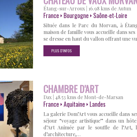
CHÂTEAU DE VAUX MORVA
Étang-sur-Arroux
|
16.98 kms de Autun
France
Bourgogne
Saône-et-Loire
Située dans le Parc du Morvan, à Étang
maison de famille vous accueille dans ses
se dresse en haut du vallon offrant une v
PLUS D'INFOS
CHAMBRE D'ART
Dax
|
48.53 kms de Mont-de-Marsan
France
Aquitaine
Landes
La galerie Dom’Art vous accueille dans s
séjour “voyage artistique” dans un hôte
d’Art Animée par le souffle de l’Art, l
d’architecture,…