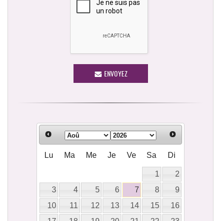
ENVOYEZ
Lu
Ma
Me
Je
Ve
Sa
Di
1
2
3
4
5
6
7
8
9
10
11
12
13
14
15
16