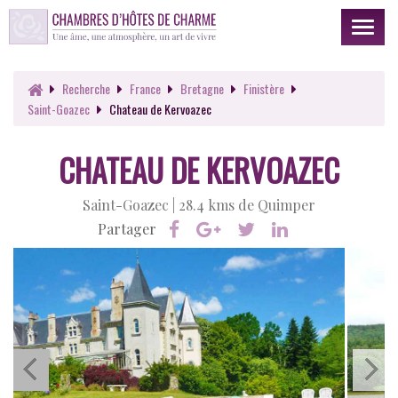
Toggl
naviga
Recherche
France
Bretagne
Finistère
Saint-Goazec
Chateau de Kervoazec
CHATEAU DE KERVOAZEC
Saint-Goazec |
28.4 kms de Quimper
Partager