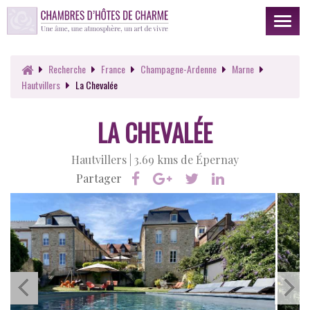
Toggl
naviga
Recherche
France
Champagne-Ardenne
Marne
Hautvillers
La Chevalée
LA CHEVALÉE
Hautvillers |
3.69 kms de Épernay
Partager