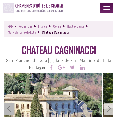
Toggl
naviga
Recherche
France
Corse
Haute-Corse
San-Martino-di-Lota
Chateau Cagninacci
CHATEAU CAGNINACCI
San-Martino-di-Lota |
3.3 kms de San-Martino-di-Lota
Partager