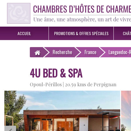
ACCUEIL
PROMOTIONS &
OFFRES SPÉCIALES
CHÂT
Recherche
France
Languedoc-R
4U BED & SPA
Opoul-Périllos |
20.59 kms de Perpignan