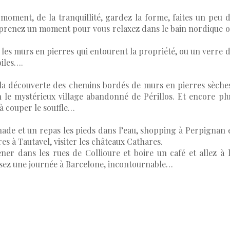
 moment, de la tranquillité, gardez la forme, faites un peu 
t prenez un moment pour vous relaxez dans le bain nordique 
les murs en pierres qui entourent la propriété, ou un verre 
oiles….
la découverte des chemins bordés de murs en pierres sèche
n le mystérieux village abandonné de Périllos. Et encore pl
à couper le souffle…
nade et un repas les pieds dans l’eau, shopping à Perpignan 
es à Tautavel, visiter les châteaux Cathares.
ner dans les rues de Collioure et boire un café et allez à 
ssez une journée à Barcelone, incontournable…