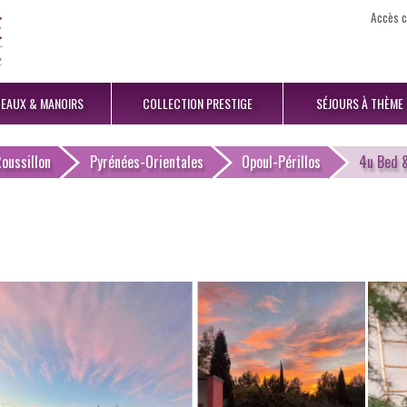
Accès c
EAUX
& MANOIRS
COLLECTION
PRESTIGE
SÉJOURS
À THÈME
oussillon
Pyrénées-Orientales
Opoul-Périllos
4u Bed 