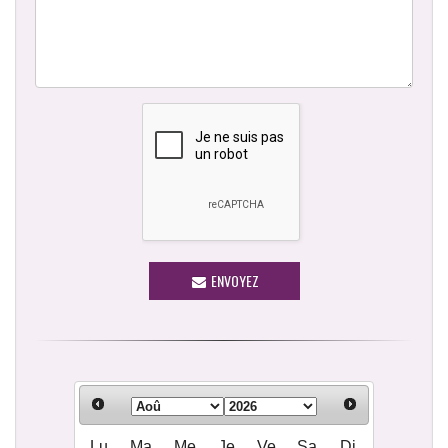
ENVOYEZ
Lu
Ma
Me
Je
Ve
Sa
Di