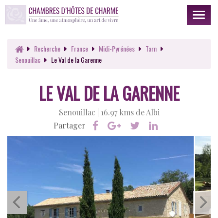
Toggl
naviga
Recherche
France
Midi-Pyrénées
Tarn
Senouillac
Le Val de la Garenne
LE VAL DE LA GARENNE
Senouillac |
16.97 kms de Albi
Partager