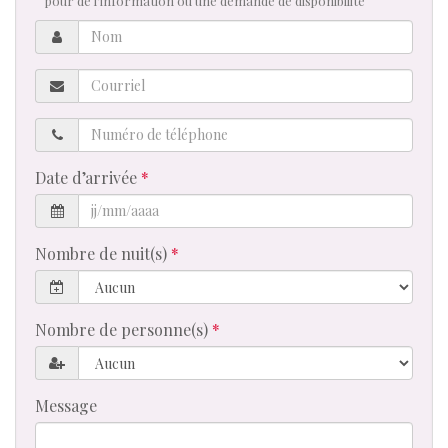
pour de l'information ou une demande de disponibilité
Nom
Courriel
Numéro
de
téléphone
Date d’arrivée
Nombre de nuit(s)
Nombre de personne(s)
Message