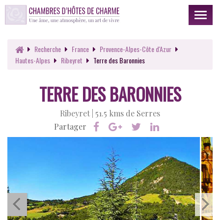
Toggl
naviga
Recherche
France
Provence-Alpes-Côte d'Azur
Hautes-Alpes
Ribeyret
Terre des Baronnies
TERRE DES BARONNIES
Ribeyret |
51.5 kms de Serres
Partager