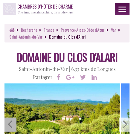
Toggl
naviga
Recherche
France
Provence-Alpes-Côte d'Azur
Var
Saint-Antonin-du-Var
Domaine du Clos d'Alari
DOMAINE DU CLOS D'ALARI
Saint-Antonin-du-Var |
6.33 kms de Lorgues
Partager