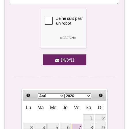
ENVOYEZ
Lu
Ma
Me
Je
Ve
Sa
Di
1
2
3
4
5
6
7
8
9