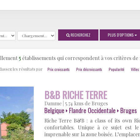
RECHERCHEZ
PLUS D'OPTIONS
uellement
5
établissements qui correspondent à vos critères de
lassez les résultats par
Prix croissants
Prix décroissants
Popularité
Villes
B&B RICHE TERRE
Damme
|
5.74 kms de Bruges
Belgique
Flandre Occidentale
Bruges
Riche Terre B&B : a class of its own R
confortables. Unique à ce sujet est l
imprenable sur la zone boisée. L’emplacem