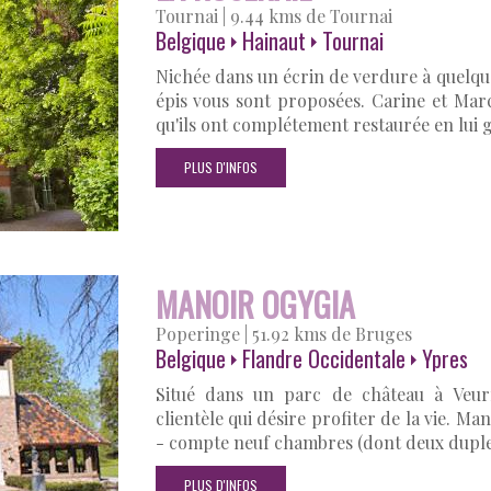
Tournai
|
9.44 kms de Tournai
Belgique
Hainaut
Tournai
Nichée dans un écrin de verdure à quelque
épis vous sont proposées. Carine et Mar
qu'ils ont complétement restaurée en lui 
PLUS D'INFOS
MANOIR OGYGIA
Poperinge
|
51.92 kms de Bruges
Belgique
Flandre Occidentale
Ypres
Situé dans un parc de château à Veur
clientèle qui désire profiter de la vie. M
- compte neuf chambres (dont deux duple
PLUS D'INFOS