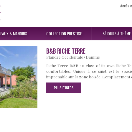
Accès c
EAUX
& MANOIRS
COLLECTION
PRESTIGE
SÉJOURS
À THÈME
B&B RICHE TERRE
Flandre Occidentale
Damme
Riche Terre B&B : a class of its own Riche T
confortables. Unique à ce sujet est le spa
imprenable sur la zone boisée. L’emplacement e
PLUS D'INFOS