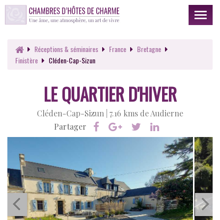
Toggl
naviga
Réceptions
& séminaires
France
Bretagne
Finistère
Cléden-Cap-Sizun
LE QUARTIER D'HIVER
Cléden-Cap-Sizun |
7.16 kms de Audierne
Partager