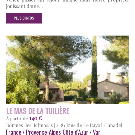
jouissant d’une…
PLUS D'INFOS
LE MAS DE LA TUILIÈRE
140 €
À partir de
Bormes-les-Mimosas
|
11.81 kms de Le Rayol-Canadel
France
Provence-Alpes-Côte d'Azur
Var