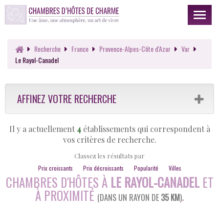
Toggl
naviga
Recherche
France
Provence-Alpes-Côte d'Azur
Var
Le Rayol-Canadel
AFFINEZ VOTRE RECHERCHE
Il y a actuellement
4
établissements qui correspondent à
vos critères de recherche.
Classez les résultats par
Prix croissants
Prix décroissants
Popularité
Villes
CHAMBRES D'HÔTES À
LE RAYOL-CANADEL
ET
À PROXIMITÉ
.
(DANS UN RAYON DE
35 KM
)