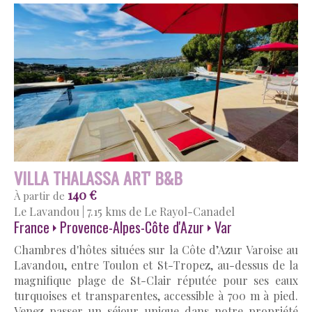
VILLA THALASSA ART' B&B
140 €
À partir de
Le Lavandou
|
7.15 kms de Le Rayol-Canadel
France
Provence-Alpes-Côte d'Azur
Var
Chambres d'hôtes situées sur la Côte d’Azur Varoise au
Lavandou, entre Toulon et St-Tropez, au-dessus de la
magnifique plage de St-Clair réputée pour ses eaux
turquoises et transparentes, accessible à 700 m à pied.
Venez passer un séjour unique dans notre propriété