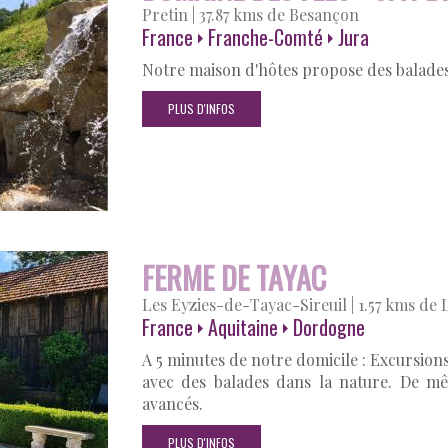
Pretin
|
37.87 kms de Besançon
France
Franche-Comté
Jura
Notre maison d'hôtes propose des balades
PLUS D'INFOS
FERME DE TAYAC
Les Eyzies-de-Tayac-Sireuil
|
1.57 kms de 
France
Aquitaine
Dordogne
A 5 minutes de notre domicile : Excursion
avec des balades dans la nature. De mê
avancés.
PLUS D'INFOS