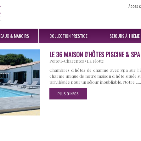
Accès c
EAUX
& MANOIRS
COLLECTION
PRESTIGE
SÉJOURS
À THÈME
LE 36 MAISON D'HÔTES PISCINE & SPA
Poitou-Charentes
La Flotte
Chambres d'hôtes de charme avec Spa sur l'îl
charme unique de notre maison d'hôte située sur
privilégiée pour un séjour inoubliable. Notre…..
PLUS D'INFOS