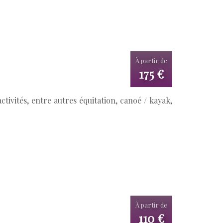
À partir de
175 €
tivités, entre autres équitation, canoé / kayak,
À partir de
110 €