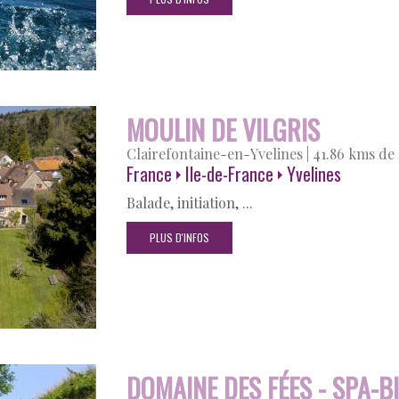
MOULIN DE VILGRIS
Clairefontaine-en-Yvelines
|
41.86 kms de 
France
Ile-de-France
Yvelines
Balade, initiation, ...
PLUS D'INFOS
DOMAINE DES FÉES - SPA-B