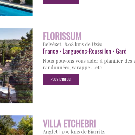
FLORISSUM
Belvézet
|
8.08 kms de Uzès
France
Languedoc-Roussillon
Gard
Nous pouvons vous aider à planifier des ac
randonnées, varappe …etc
PLUS D'INFOS
VILLA ETCHEBRI
Anglet
|
3.99 kms de Biarritz